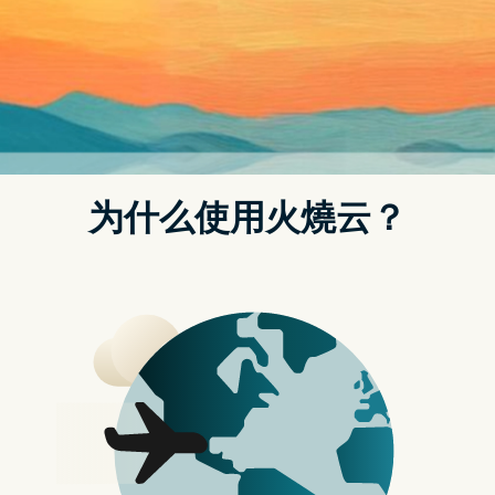
Posted on
2024 年 8 月 19 日
by
strongvpn怎么购买
庄思敏返港後到警署协助调查
加密货币平台 JPEX 涉及诈骗的案件成为香港的热话。继
早前林作、陈怡等人被捕後，张智霖也协助警方调查，消
息指日前离港的艺人庄思敏今夜从马来西亚返港，而返港
後已到警署协助调查，直至凌晨三时才离开警署。
相关文章
JPEX 案：张智霖经纪人公司发声明回应
JPEX 被香港电讯商全面封锁 用户无法收取短讯验
证码
JPEX 案：消息指张智霖协助警方调查
警方已指示香港电讯服务供应商封锁 JPEX App 及网
站