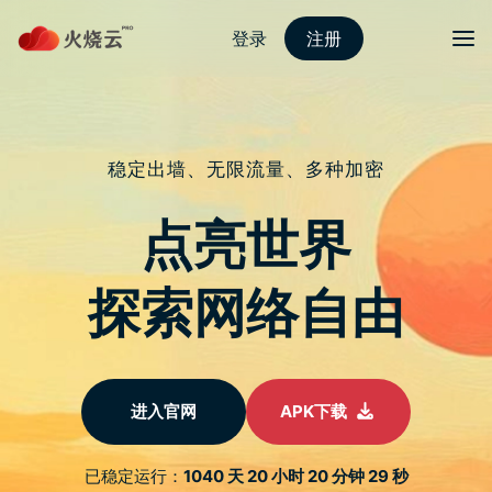
Skip
to
content
2022最新strongvpn
Menu