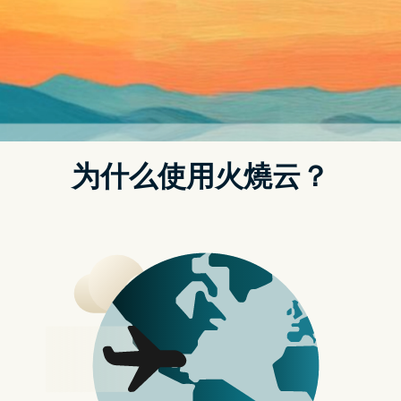
Posted on
2020 年 12 月 26 日
by
strongvpn如何付款
真的好用强大！Apple ProRAW 教学与
实测 (使用方式/ 动态范围实测) @3C 达
人廖阿辉
按赞加入粉丝团
章节连结
Apple ProRAW 和一般的 RAW 档有什麽不同？
如何开启与使用 Apple ProRAW
Apple ProRAW 动态范围测试
Apple ProRAW 推荐原因
iOS 14.3 正式推送後，其中一个阿辉等待很久的功能
『Apple ProRAW』也正式开放，目前是限定 Apple