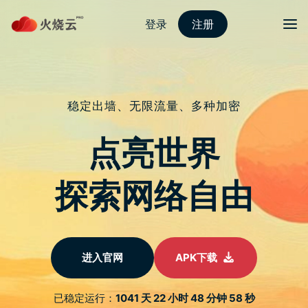
Skip
to
content
2022最新strongvpn
Menu