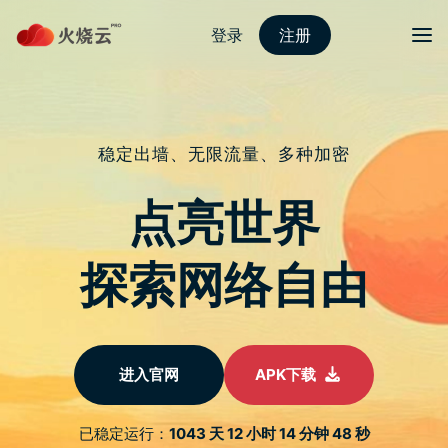
Skip
to
content
2022最新strongvpn
Menu