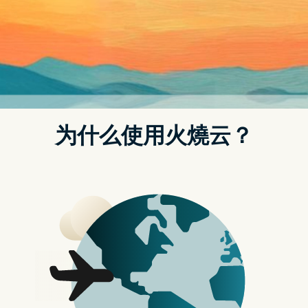
Posted on
2023 年 2 月 7 日
by
科技迷阿
克
苹果正为 iPhone 加入反向充电功能 散
热及效率成关键
早在 iPhone 12 推出之前，外界曾预测苹果会引入反向充
电功能，让 iPhone 可为任何支援 Qi 的配件放在 iPhone
背面充电。虽然，在 iPhone 14 Pro 上仍未能实现，不过
苹果尚未放弃。网媒 9to5Mac 从消息人士得知，苹果的
工程师仍在继续为双向无线充电努力。
其实自 iPhone 12 以来，iPhone 就已具备反向无线充电
所需的「部分硬体」，MagSafe Battery Pack 也是很好
的证明，只要透过 Lightning 连接 iPhone 即可反向充电。
反向充电对 AirPods 来说，只需将它们放置於 iPhone 背
面即可充电，将是非常有用的功能。