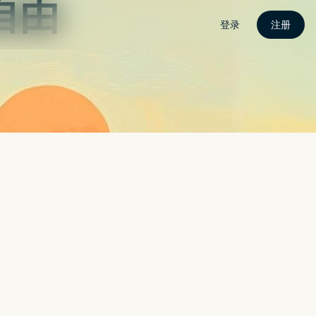
密
关于我
联繫我