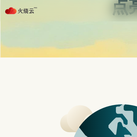
Skip
to
content
首页
strongvpn注