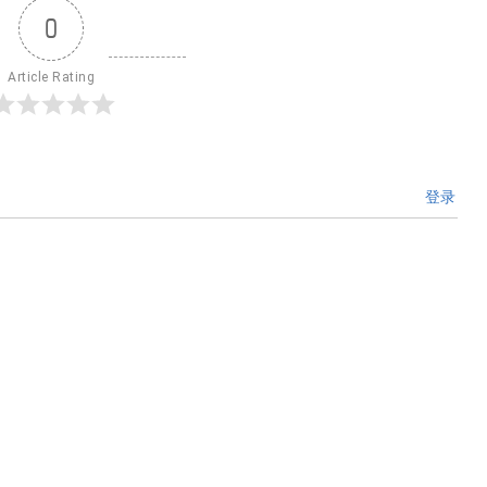
0
Article Rating
登录