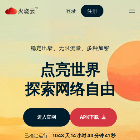
Skip
to
content
2022最新strongvpn
Menu