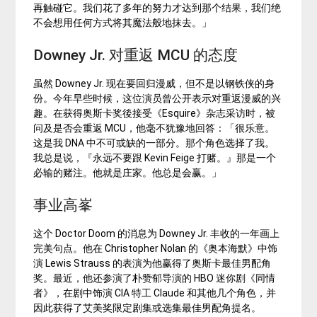
再触碰它。我们花了多年的努力才达到那个结果，我们绝
不会想用任何方式将其魔法般地抹去。」
Downey Jr. 对重返 MCU 的态度
虽然 Downey Jr. 现在要回归漫威，但不是以钢铁侠的身
份。今年早些时候，这位演员曾公开表示对重返漫威的兴
趣。在获得奥斯卡奖後接受《Esquire》杂志采访时，被
问及是否会重返 MCU，他毫不犹豫地回答：「很乐意。
这是我 DNA 中不可或缺的一部分。那个角色选择了我。
我总是说，『永远不要跟 Kevin Feige 打赌。』那是一个
必输的赌注。他就是庄家。他总是会赢。」
事业高峯
这个 Doctor Doom 的消息为 Downey Jr. 丰收的一年画上
完美句点。他在 Christopher Nolan 的《奥本海默》中饰
演 Lewis Strauss 的表演为他赢得了奥斯卡最佳男配角
奖。最近，他还参演了朴赞郁导演的 HBO 迷你剧《同情
者》，在剧中饰演 CIA 特工 Claude 和其他几个角色，并
因此获得了艾美奖限定剧集或选集最佳男配角提名。