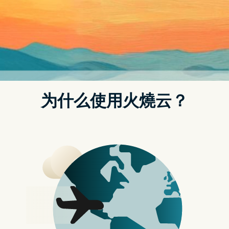
Posted on
2024 年 12 月 2 日
by
strongvpn怎么购买
"Iron Man" 重返漫威宇宙 Robert
Downey Jr. 将饰演反派 Doctor Doom
影帝 Robert Downey Jr. 即将重返漫威电影宇宙
（MCU），但这次他将不再饰演钢铁侠 Tony Stark，而
是转型成为反派角色 Doctor Doom。这个消息令漫威迷
们既惊讶又兴奋，毕竟 Downey Jr. 曾在 MCU 中扮演了长
达 11 年的 Tony Stark。
重点文章
南韩旅行注意：你的 iPhone Find My 功能将被强
制关闭
超强劲 PDF AI 工具 一键生成 Mind Map 思维导