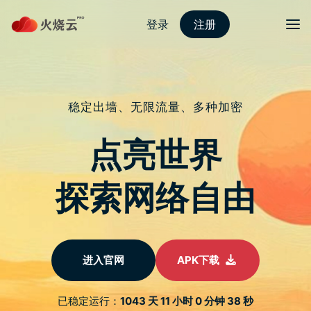
Skip
to
content
2022最新strongvpn
Menu