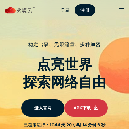
Skip
to
content
2022最新strongvpn
Menu