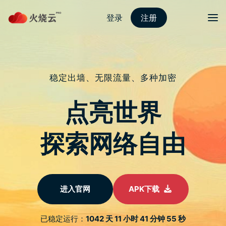
Skip
to
content
2022最新strongvpn
Menu