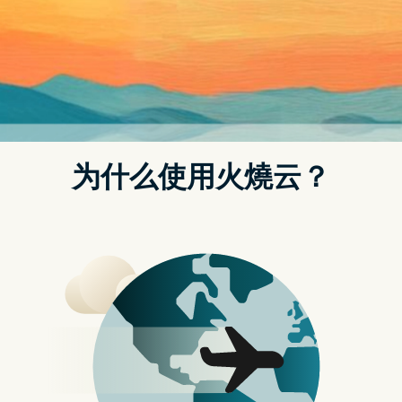
分类：
苹果解密
准备下手苹果新手机吗？购买前快来看看开箱实
测，才能更了解需求喔！
Posted on
2025 年 2 月 6 日
by
strongvpn哪下载
微软「乔装」Google 介面 诱导用户使
用 Bing 搜寻引擎
近期，Microsoft 推出一项争议性的策略，希望吸引更多
用户使用其 Bing 搜寻引擎。当用户未登入 Microsoft 帐
户，并在 Bing 上搜寻「Google」时，结果页面将被设计