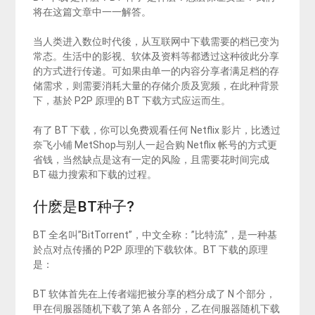
将在这篇文章中一一解答。
当人类进入数位时代後，从互联网中下载需要的档已变为
常态。生活中的影视、软体及资料等都透过这种彼此分享
的方式进行传递。可如果由单一的内容分享者满足档的存
储需求，则需要消耗大量的存储介质及宽频，在此种背景
下，基於 P2P 原理的 BT 下载方式应运而生。
有了 BT 下载，你可以免费观看任何 Netflix 影片，比透过
奈飞小铺 MetShop与别人一起合购 Netflix 帐号的方式更
省钱，当然缺点是这有一定的风险，且需要花时间完成
BT 磁力搜索和下载的过程。
什麽是BT种子?
BT 全名叫”BitTorrent”，中文全称：”比特流”，是一种基
於点对点传播的 P2P 原理的下载软体。BT 下载的原理
是：
BT 软体首先在上传者端把被分享的档分成了 N 个部分，
甲在伺服器随机下载了第 A 各部分，乙在伺服器随机下载