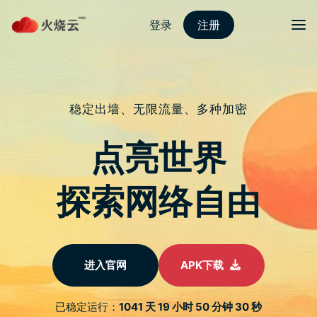
Skip
to
content
2022最新strongvpn
Menu