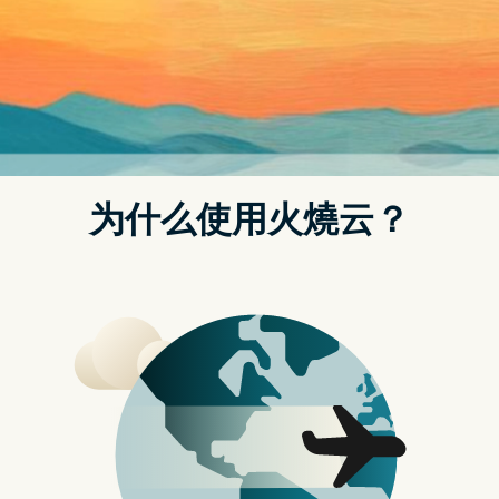
分类：
strongvpn设置
为什麽VPN可以帮助我们安全上网？让我们更深入
了解VPN的世界吧！
Posted on
2023 年 1 月 26 日
by
strongvpn怎么购买
《如何更改IP地址》使用VPN一键变更
IP到任何国家！电脑Windows 10、手机
等都适用
您想要更改位置和改IP 地址的原因有很多，主要问题之一