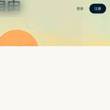
密
关于我
联繫我