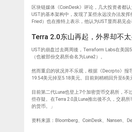
区块链媒体《CoinDesk》评论，几大投资者都
UST的基本架构中，发现了某些永远没办法发挥作用的
Fried）也在推特上表示，他认为UST显而易见
Terra 2.0东山再起，外界却不
UST的崩盘过去两周後，Terraform Labs在美
（也被部份交易所命名为Luna2）。
然而重启的状况并不乐观，根据《Decrpto》报
19.54美元掉至5.18美元。目前则稍稍回升至6
目前第二代Luna也登上7个加密货币交易所，
些存疑。在Terra 2.0及Luna推出後不久
的货币。」
资料来源：Bloomberg、CoinDesk、Nansen、Dec