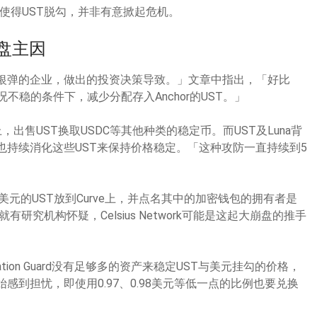
将使得UST脱勾，并非有意掀起危机。
盘主因
把银弹的企业，做出的投资决策导致。」文章中指出，「好比
稳的条件下，减少分配存入Anchor的UST。」
，出售UST换取USDC等其他种类的稳定币。而UST及Luna背
Guard，也持续消化这些UST来保持价格稳定。「这种攻防一直持续到5
亿美元的UST放到Curve上，并点名其中的加密钱包的拥有者是
前就有研究机构怀疑，Celsius Network可能是这起大崩盘的推手
ation Guard没有足够多的资产来稳定UST与美元挂勾的价格，
感到担忧，即使用0.97、0.98美元等低一点的比例也要兑换