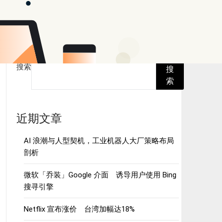
搜索
搜
索
近期文章
AI 浪潮与人型契机，工业机器人大厂策略布局
剖析
微软「乔装」Google 介面 诱导用户使用 Bing
搜寻引擎
Netflix 宣布涨价 台湾加幅达18%