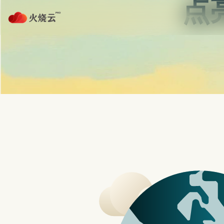
Skip
to
content
首页
strongvpn注