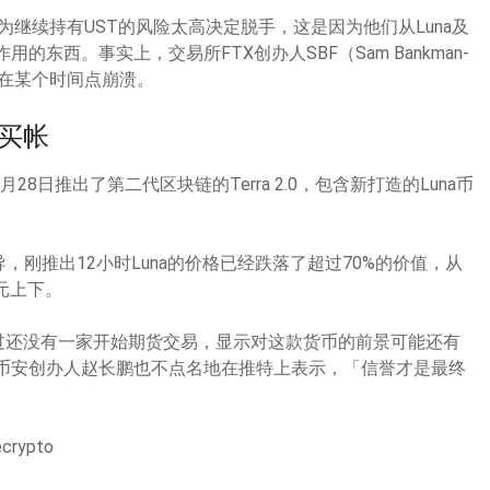
认为继续持有UST的风险太高决定脱手，这是因为他们从Luna及
东西。事实上，交易所FTX创办人SBF（Sam Bankman-
会在某个时间点崩溃。
太买帐
国5月28日推出了第二代区块链的Terra 2.0，包含新打造的Luna币
导，刚推出12小时Luna的价格已经跌落了超过70%的价值，从
美元上下。
不过还没有一家开始期货交易，显示对这款货币的前景可能还有
，交易所币安创办人赵长鹏也不点名地在推特上表示，「信誉才是最终
rypto