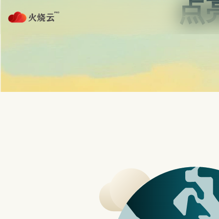
Skip
to
content
首页
strongvpn注