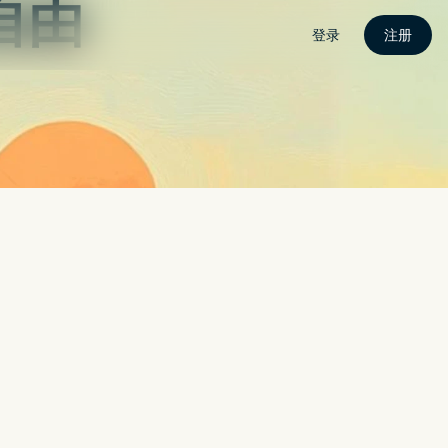
密
关于我
联繫我