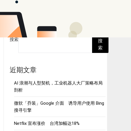
搜索
搜
索
近期文章
AI 浪潮与人型契机，工业机器人大厂策略布局
剖析
微软「乔装」Google 介面 诱导用户使用 Bing
搜寻引擎
Netflix 宣布涨价 台湾加幅达18%