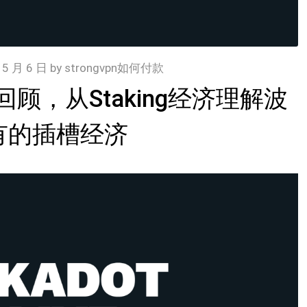
 5 月 6 日
by
strongvpn如何付款
顾，从Staking经济理解波
有的插槽经济