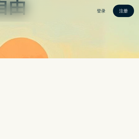
密
关于我
联繫我