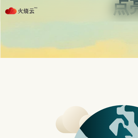
Skip
to
content
首页
strongvpn注