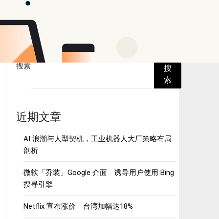
搜索
搜
索
近期文章
AI 浪潮与人型契机，工业机器人大厂策略布局
剖析
微软「乔装」Google 介面 诱导用户使用 Bing
搜寻引擎
Netflix 宣布涨价 台湾加幅达18%