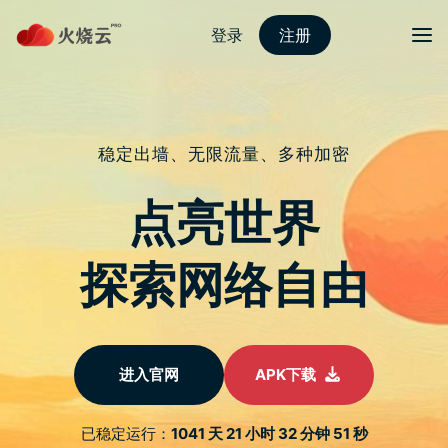
Skip
to
content
2022最新strongvpn
Menu