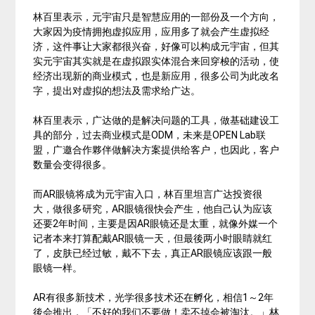
林百里表示，元宇宙只是智慧应用的一部份及一个方向，
大家因为疫情拥抱虚拟应用，应用多了就会产生虚拟经
济，这件事让大家都很兴奋，好像可以构成元宇宙，但其
实元宇宙其实就是在虚拟跟实体混合来回穿梭的活动，使
经济出现新的商业模式，也是新应用，很多公司为此改名
字，提出对虚拟的想法及需求给广达。
林百里表示，广达做的是解决问题的工具，做基础建设工
具的部分，过去商业模式是ODM，未来是OPEN Lab联
盟，广邀合作夥伴做解决方案提供给客户，也因此，客户
数量会变得很多。
而AR眼镜将成为元宇宙入口，林百里坦言广达投资很
大，做很多研究，AR眼镜很快会产生，他自己认为应该
还要2年时间，主要是因AR眼镜还是太重，就像外媒一个
记者本来打算配戴AR眼镜一天，但最後两小时眼睛就红
了，皮肤已经过敏，戴不下去，真正AR眼镜应该跟一般
眼镜一样。
AR有很多新技术，光学很多技术还在孵化，相信1～2年
後会推出，「不好的我们不要做！卖不掉会被淘汰。」林