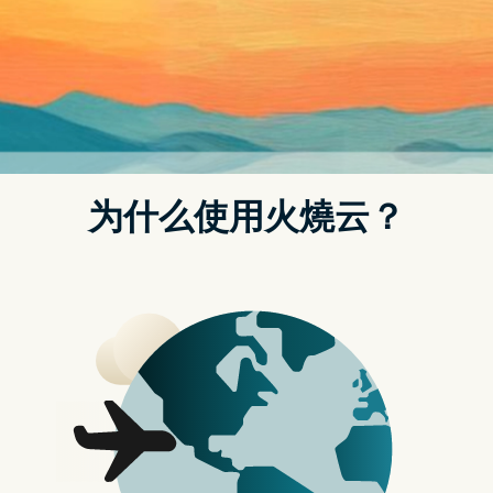
Posted on
2021 年 12 月 28 日
by
strongvpn哪下载
看朋友掏300元买「名牌鞋」！艺术收藏
家林百里谈虚拟经济：我终究会Buy
In！
虚拟经济席卷2021年，连艺术界都被NFT（非同质化代
币；Non-Fungible Token）风潮冲击，广达董事长林百里
不仅懂收藏，更是台湾富豪排行榜前10名，27日他大聊
虚拟经济，分享从大感「不可思议」到预期未来会买进
（Buy In）虚拟资产的心路历程。
「我本来想不通虚拟货币！一开始认为货币怎麽可以虚拟
呢？我的钱，我每天都要看到（钱包）里面有多少钱才放
心呀！但後来看到很多开矿机的，看到一大堆虚拟货币，
有猫猫币跟狗狗币都有，还有比特币一大堆！还可以用虚