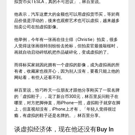
拟货币买TESLA，真的不可思议」，林百里说。
他表示，汽车这麽大的金额也可以用虚拟货币买，等於商
品价值是浮动的，後来也观察艺术也可以虚拟，越来越多
拍卖公司在拍虚拟影像。
他举例，今年有一张画在佳士得（Christie）拍卖，很多
人觉得这张画很特别纷纷去抢标，但拍卖官最後敲槌时，
画就自动启动碎纸机把作品破碎化，变成虚拟的了。
而得标买家就因此拥有一个虚拟的影像，成为虚拟画的所
有者，收藏家也很开心，因为别人没有，要看只能上他的
网站看，有些人还看不到。
林百里说，恰巧昨天一位朋友才跟他分享刚买了一双名牌
的「虚拟鞋子」，花了新台币300元，林百里反问鞋子在
哪里，对方把脚伸直，用iPhone一照，虚拟鞋子就穿在脚
上，但直视却没有，iPhone上才有，「年轻人觉得很过
瘾，有虚拟的鞋子还是名牌的。」林百里分享。
谈虚拟经济体，现在他还没有Buy In