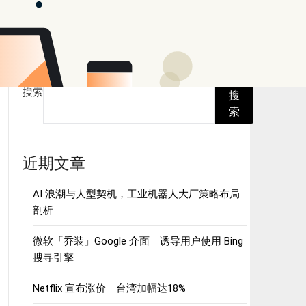
搜索
搜
索
近期文章
AI 浪潮与人型契机，工业机器人大厂策略布局
剖析
微软「乔装」Google 介面 诱导用户使用 Bing
搜寻引擎
Netflix 宣布涨价 台湾加幅达18%