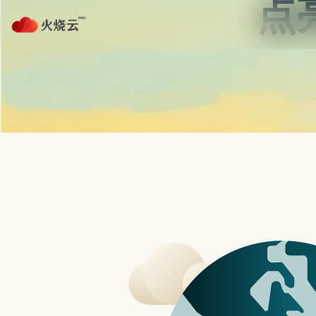
Skip
to
content
首页
strongvpn注