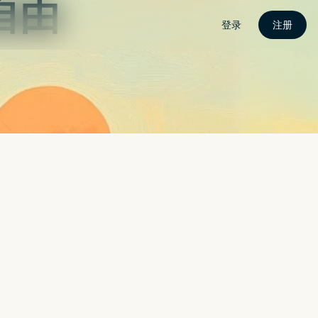
密
关于我
联繫我