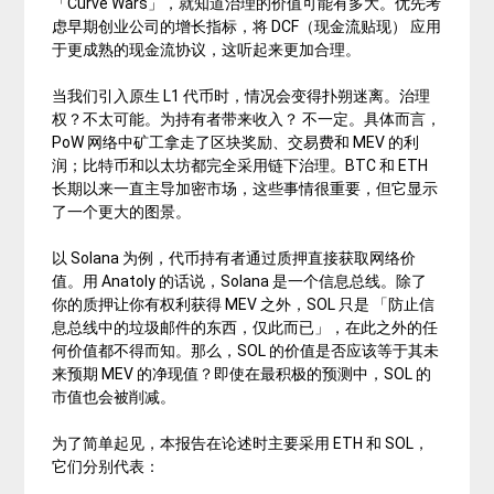
「
Curve
Wars」，就知道治理的价值可能有多大。优先考
虑早期创业公司的增长指标，将 DCF（现金流贴现） 应用
于更成熟的现金流协议，这听起来更加合理。
当我们引入原生 L1 代币时，情况会变得扑朔迷离。治理
权？不太可能。为持有者带来收入？ 不一定。具体而言，
PoW
网络中矿工拿走了区块奖励、交易费和 MEV 的利
润；比特币和以太坊都完全采用链下治理。
BTC
和 ETH
长期以来一直主导加密市场，这些事情很重要，但它显示
了一个更大的图景。
以
Solana
为例，代币持有者通过质押直接获取网络价
值。用 Anatoly 的话说，Solana 是一个信息总线。除了
你的质押让你有权利获得 MEV 之外，SOL 只是 「防止信
息总线中的垃圾邮件的东西，仅此而已」，在此之外的任
何价值都不得而知。那么，SOL 的价值是否应该等于其未
来预期 MEV 的净现值？即使在最积极的预测中，SOL 的
市值也会被削减。
为了简单起见，本报告在论述时主要采用 ETH 和 SOL，
它们分别代表：