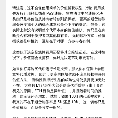
请注意，这不会像使用简单的价值捕获模型（例如费用减
去发行）那样惩罚高
PoS
通胀。 留在协议中的通胀区块
奖励只是将价值从持有者转移到质押者。 更高的通货膨胀
率会改变我个人的机会成本和是否下注的决定。 但是，它
实际上并没有说明整个代币本身的价值捕获。 你只是在判
断是否有利于质押者或其他持有者。 无论哪种方式，价值
捕获都是中性的，区别在于对哪一方参与者有利。
这类似于决定是烧掉费用还是将其交给验证者。 在这种情
况下，价值都会被捕获，你只是决定它对谁更有利。
如果你打算购买代币进行长期投资，那么你在逻辑上会愿
意将代币质押。 因此，更高的区块奖励不应直接损害任何
估值方法。 流动性质押衍生品的成熟也将使质押更加无处
不在。 大多数 L1 已经将大部分供应代币质押（由于显而
易见的原因，ETH 目前是异常值），并且随着时间的推
移，这应该还会增加。 试想，如果 100% 的代币被质押，
我真的不在乎通货膨胀率是 5% 还是 10%。 这一切都只是
价值移动，而我是收支平衡的。