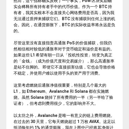
然而，这个指标确实反映了一个事实，PoW 区块奖励确
实会稀释所有持有者手中的代币价值。作为一个 BTC 持
有者，我其实根本不会直接关心网络费用是否高，因为我
无法通过质押来捕获它们。BTC 没有捕获到任何上涨的机
会。因此，在通货膨胀下，BTC 的实际收益率将永远是负
的。
尽管这里没有直接指责高通胀 PoS 的价值捕获，但我仍
然相信相对较低的通胀率对于货币稳定和溢价是有益的。
如果这些 L1 希望有朝一日从「投机性投资」转变为真正
的「金钱」（成为价值尺度和交易媒介），那么高通胀率
是站不住脚的。 即使它不直接损害估值，它也会导致价格
不稳定，并使用户难以使用手头的资产用于消费。
这里考虑燃烧后通胀净值很重要，特别是几个最大的
L1，如 Ethereum、Avalanche 和 Solana 都在实施燃
烧。虽然 Solana 烧掉了所有费用的一半（另一半给了验
证者），但考虑到费用很少，它的影响并不大。
以太坊之外，Avalanche 是唯一有意义的链上费用燃烧。
在过去的 30 天里，它每天燃烧超过 1 万枚
AVAX
。这足以
抵消每年约 1% 的通货膨胀，我在上图中已经将其净值计