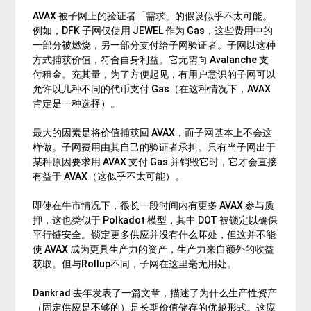
AVAX 被子网上的验证者「需求」的假设似乎不太可能。
例如，DFK 子网仅使用 JEWEL 作为 Gas，这些费用中的
一部分被燃烧，另一部分支付给子网验证者。子网以这种
方式捕获价值，符合自身利益。它无需向 Avalanche 支
付租金。充其量，为了方便起见，有用户意识的子网可以
允许以几种不同的代币支付 Gas（在这种情况下，AVAX
肯定是一种选择）。
最大的因素是将价值捕获回 AVAX，而子网基本上不会这
样做。子网费用由其自己的验证者承担。只有当子网出于
某种原因要求用 AVAX 支付 Gas 并销毁它时，它才会直接
有益于 AVAX（这似乎不太可能）。
即使在牛市情况下，很长一段时间内有更多 AVAX 参与质
押，这也类似于
Polkadot
模型，其中 DOT 被锁定以确保
平行链安全。锁定更多供应并没有什么坏处，但这并不能
使 AVAX 成为更具生产力的资产，生产力来自额外的收益
获取。但与Rollup不同，子网在这里毫无用处。
Dankrad 去年发表了一篇文章，描述了为什么生产性资产
（固定供应是不够的）是长期价值储存的优越形式。这应