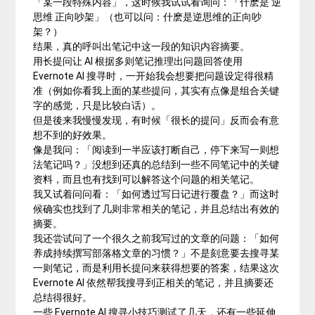
「某一段特殊内容」，这时候我试试看询问：「什麽是 逆
思维 正向吵架」（也可以问：什麽是逆思维的正向吵
架？）
结果，真的呼叫出笔记中这一段的知识内容摘要。
用长提问让 AI 根据多则笔记推理出问题回答使用
Evernote AI 搜寻时，一开始我会想要把问题设定得很精
准（例如你看我上面的某些提问，其实有点像是组合关键
字的感觉，只是比较白话）。
但是後来我慢慢发现，有时候「很长的提问」反而会有意
想不到的好效果。
像是我问：「阅读到一半应该打断自己，停下来写一则想
法笔记吗？」没想到还真的总结到一些不同笔记中的关键
资料，而且也有找到可以解答这个问题的相关笔记。
我又试着问问看：「如何透过写日记进行覆盘？」而这时
候确实也找到了几则非常相关的笔记，并且总结出有效的
摘要。
我还尝试问了一个很久之前我写过的文章的问题：「如何
养成持续撰写部落格文章的习惯？」不是刻意要去搜寻某
一则笔记，而是利用长提问来获得想要的答案，结果这次
Evernote AI 依然帮我搜寻到正相关的笔记，并且摘要还
总结得很好。
一些 Evernote AI 搜寻小技巧测试了几天，还有一些延伸