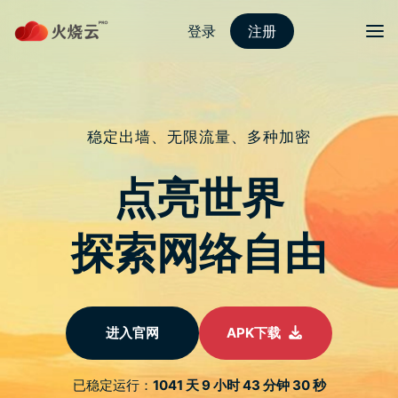
Skip
to
content
2022最新strongvpn
Menu