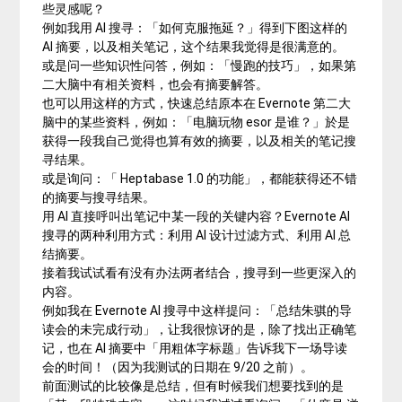
些灵感呢？
例如我用 AI 搜寻：「如何克服拖延？」得到下图这样的
AI 摘要，以及相关笔记，这个结果我觉得是很满意的。
或是问一些知识性问答，例如：「慢跑的技巧」，如果第
二大脑中有相关资料，也会有摘要解答。
也可以用这样的方式，快速总结原本在 Evernote 第二大
脑中的某些资料，例如：「电脑玩物 esor 是谁？」於是
获得一段我自己觉得也算有效的摘要，以及相关的笔记搜
寻结果。
或是询问：「 Heptabase 1.0 的功能」，都能获得还不错
的摘要与搜寻结果。
用 AI 直接呼叫出笔记中某一段的关键内容？Evernote AI
搜寻的两种利用方式：利用 AI 设计过滤方式、利用 AI 总
结摘要。
接着我试试看有没有办法两者结合，搜寻到一些更深入的
内容。
例如我在 Evernote AI 搜寻中这样提问：「总结朱骐的导
读会的未完成行动」，让我很惊讶的是，除了找出正确笔
记，也在 AI 摘要中「用粗体字标题」告诉我下一场导读
会的时间！（因为我测试的日期在 9/20 之前）。
前面测试的比较像是总结，但有时候我们想要找到的是