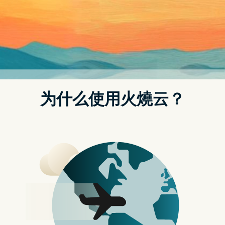
Posted on
2023 年 9 月 21 日
by
strongvpn哪下载
Evernote 新一代 AI 搜寻实测，从 AI 过
滤到 AI 摘要第二大脑笔记
对於不喜欢或不擅长整理资料的人来说，「Evernote 的
AI 搜寻」可以帮助我们用自然语言处理（NLP）快速找到
所需笔记，而（本来就）不需花时间整理或使用复杂的标
签系统。或者，当用户需要找到非常特定的资讯（例如关
键知识的摘要、特定日期的下一个会议等），但这些资讯
可能分散在多个笔记之中，这时候 Evernote 的 AI 搜寻可
以从多则笔记总结重点，或是直接秀出隐藏在某则笔记中
的答案。在做学习研究，或处理大量工作资料的情况下，
能迅速获得重点摘要可以明确提高效率。
目前我实际测试，「Evernote 的 AI 搜寻」在中文提问与
回答上也能支援。
Evernote 的 AI 搜寻功能这几天陆陆续续向用户推出，我