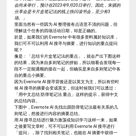
会尚未举行，预计在2023年9月20日举行。因此，朱骐的
分享会是卡片盒笔记法的线上快闪读书会，至少有3
场。
」
里面当然有一些因为 AI 整理後有点语意不清的问题，但
理解这个任务的四场活动日期，却是正确的。
於是，如果我们的 Evernote 中有很多资料属於知识库，
我们可不可以利用 AI 搜寻与摘要，进行知识的重点提问
呢？
像是：「总结卡片盒笔记法的重点」，就会产出下图这样
的结果，因为来自多则笔记的拼贴，所以细看会发现每一
段不一定能通顺的接在一起，但确实是来自多则笔记中各
自的重点小摘要。
因为 Evernote AI 搜寻背後还是以英文为主，所以有些时
候 AI 搜寻的摘要会变成英文，但这时候我们可以透过：
「用中文总结 防弹笔记法 重点」这样的提示，获得中文
的总结内容。
下图中，Evernote AI 先找出跟防弹笔记法最有关系的几
则笔记，然後进行内容的摘要总结。
用 AI 搜寻总结进行脑力激荡或知识学习这样一来，如果
之後要写文章时，可不可以利用 Evernote AI 搜寻进行
「提问」，除了找到相关笔记，也能在 AI 摘要中获得一