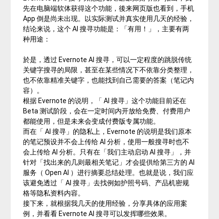
先在电脑端软体获得这个功能，後来网页版也看到，手机
App 倒是尚未出现。以实际测试并真实使用几天的经验，
结论来说，这个 AI 搜寻功能是：「有用！」，主要有两
种用途：
於是，透过 Evernote AI 搜寻，可以一定程度的跳脱传统
关键字搜寻的局限，甚至在某些情况下不依靠分类整理，
也不依靠精准关键字，也能找到自己需要的答案（笔记内
容）。
根据 Evernote 的说明，「 AI 搜寻」这个功能目前还在
Beta 测试阶段，会在一定时间内开放给免费、付费用户
都能使用，但是未来会变成付费版专属功能。
而在「 AI 搜寻」的隐私上，Evernote 的说明是我们原本
的笔记预设并不会上传给 AI 分析，使用一般搜寻时也不
会上传给 AI 分析。只有在「我们主动启动 AI 搜寻」，并
针对「找出来的几则最相关笔记」才会提供给第三方的 AI
服务（ Open AI ）进行摘要总结处理。也就是说，我们应
该避免透过「 AI 搜寻」去找例如护照号码、产品机密规
格等隐私资料内容。
接下来，就根据我几天的使用经验，分享具体的应用案
例，并看看 Evernote AI 搜寻可以发挥哪些效果。