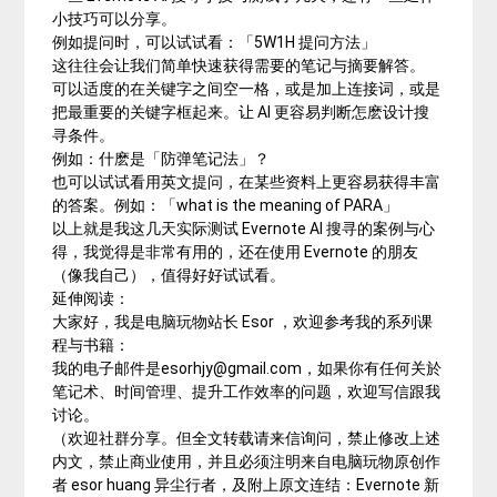
小技巧可以分享。
例如提问时，可以试试看：「5W1H 提问方法」
这往往会让我们简单快速获得需要的笔记与摘要解答。
可以适度的在关键字之间空一格，或是加上连接词，或是
把最重要的关键字框起来。让 AI 更容易判断怎麽设计搜
寻条件。
例如：什麽是「防弹笔记法」？
也可以试试看用英文提问，在某些资料上更容易获得丰富
的答案。例如：「what is the meaning of PARA」
以上就是我这几天实际测试 Evernote AI 搜寻的案例与心
得，我觉得是非常有用的，还在使用 Evernote 的朋友
（像我自己），值得好好试试看。
延伸阅读：
大家好，我是电脑玩物站长 Esor ，欢迎参考我的系列课
程与书籍：
我的电子邮件是
esorhjy@gmail.com
，如果你有任何关於
笔记术、时间管理、提升工作效率的问题，欢迎写信跟我
讨论。
（欢迎社群分享。但全文转载请来信询问，禁止修改上述
内文，禁止商业使用，并且必须注明来自电脑玩物原创作
者 esor huang 异尘行者，及附上原文连结：Evernote 新