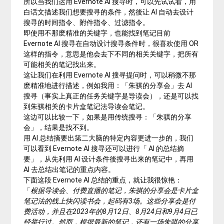
所以当我们运用 Evernote AI 搜寻时，可以先试试看，用
白话文描述我们想要搜寻的条件，然後让 AI 自动去设计
搜寻的时间指令、附件指令、过滤指令。
即使用不那麽精准的关键字，也能找到笔记目前
Evernote AI 搜寻在自动设计搜寻条件时，很喜欢使用 OR
这样的指令，意思是他会去下不同的相关关键字，把所有
可能相关的笔记找出来。
这让我们在利用 Evernote AI 搜寻提问时，可以稍微不那
麽精准地进行描述，例如我用：「朱骐的分享会」去 AI
搜寻（事实上真正的任务关键字是导读会），还是可以找
到朱骐相关的卡片盒笔记法导读会笔记。
这边可以比较一下，如果是用传统搜寻：「朱骐的分享
会」，结果是找不到。
用 AI 总结摘要出第二大脑的特定内容更进一步的，我们
可以看到 Evernote AI 搜寻还可以进行「 AI 的总结摘
要」，从先利用 AI 设计条件後搜寻出来的笔记中，再用
AI 去总结出笔记的重点内容。
下面这段 Evernote AI 总结的重点，就让我很惊艳：
「
根据导读会、付费直播的笔记，朱骐的分享会是卡片盒
笔记法的线上快闪读书会，起码有3场。这些分享会是付
费活动，并且在2023年的8月12日、8月24日和9月4日已
经举行过。然而，根据最新的笔记，还有一场朱骐的分享