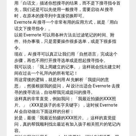
用「白话文」描述你想搜寻的结果，而不是下搜寻指令首
先，我们还是可以先使用一般搜寻，需要启动 AI 搜寻
时，在原本的搜寻列中直接切换即可。
Evernote AI 搜寻一个非常有用的应用方式，就是「用白
话文下搜寻指令」。
以前 Evernote 可以用各种方法去过滤笔记的时间、附
件、待办事项，只是需要操作很多选单，或是下很多指
令。
现在， AI 搜寻可以真正让我们用「自然语言」完成这个
步骤，再也不用打开搜寻选单或是想起搜寻指令。
我可以说：「我上周建立的记事。」这样就会找出建立时
间在过去一个礼拜内的所有笔记！
而这背後的逻辑，就是利用 AI 先解析「我提问的意
思」，然後根据我的提问， AI 设计出适合 Evernote 去搜
寻的搜寻语法，自动帮我完成提问的搜寻。
这样真的非常直觉，例如我问：「我最近拍摄的XXX照
片。」（XXX是孩子的名字关键字），这时候 Evernote
AI 会自动做出下面这样的分析：
於是，最後「我最近拍摄的XXX照片。」这样的直觉提
问，真的帮我顺利找出最近有加入孩子相关照片的笔记内
容。