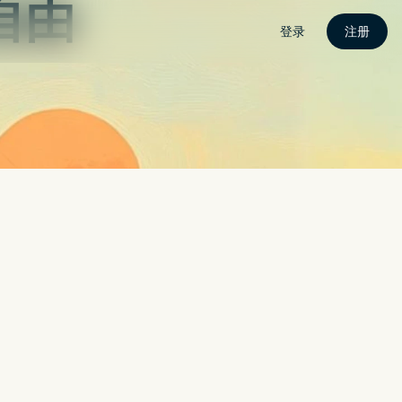
密
关于我
联繫我