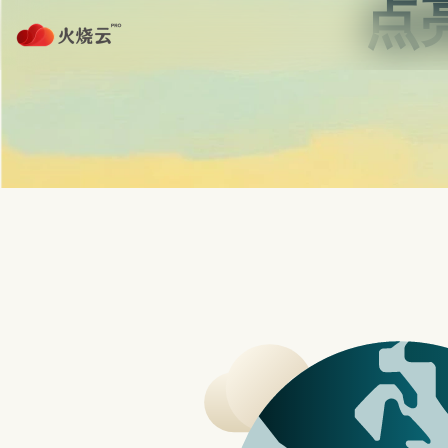
Skip
to
content
首页
strongvpn注